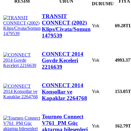
RESİM
ÜRÜN
FİYA
DURUMU
TRANSIT
CONNECT (2002)
Yok
69.28
T
Klips/Civata/Somun
1479539
CONNECT 2014
Govde Keceleri
Yok
4993.37
2216639
CONNECT 2014
Konsollar ve
Yok
153.05
T
Kapaklar 2264768
Tourneo Connect
V761_PM Güç
Yok
162.79
T
aktarma bilesenleri