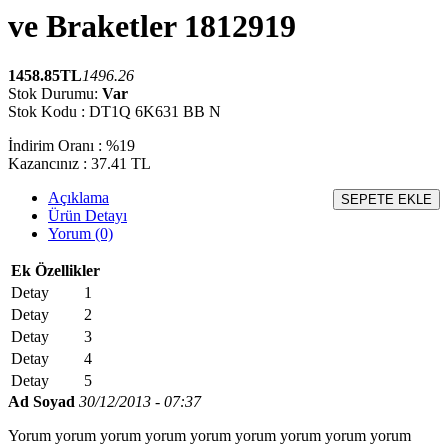
ve Braketler 1812919
1458.85
TL
1496.26
Stok Durumu:
Var
Stok Kodu : DT1Q 6K631 BB N
İndirim Oranı : %19
Kazancınız : 37.41 TL
Açıklama
SEPETE EKLE
Ürün Detayı
Yorum (0)
Ek Özellikler
Detay
1
Detay
2
Detay
3
Detay
4
Detay
5
Ad Soyad
30/12/2013 - 07:37
Yorum yorum yorum yorum yorum yorum yorum yorum yorum