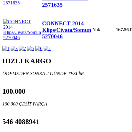
2571635
CONNECT 2014
Klips/Civata/Somun
Yok
167.56
T
5270046
HIZLI KARGO
ÖDEMEDEN SONRA 2 GÜNDE TESLİM
100.000
100.000 ÇEŞİT PARÇA
546 4088941