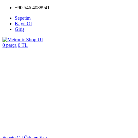
+90 546 4088941
Sepetim
Kayıt Ol
Giriş
0 parça
0 TL
Sepete Git
Ödeme Yap