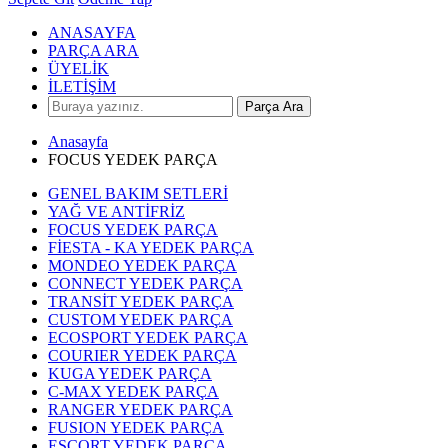
ANASAYFA
PARÇA ARA
ÜYELİK
İLETİŞİM
Parça Ara
Anasayfa
FOCUS YEDEK PARÇA
GENEL BAKIM SETLERİ
YAĞ VE ANTİFRİZ
FOCUS YEDEK PARÇA
FİESTA - KA YEDEK PARÇA
MONDEO YEDEK PARÇA
CONNECT YEDEK PARÇA
TRANSİT YEDEK PARÇA
CUSTOM YEDEK PARÇA
ECOSPORT YEDEK PARÇA
COURIER YEDEK PARÇA
KUGA YEDEK PARÇA
C-MAX YEDEK PARÇA
RANGER YEDEK PARÇA
FUSION YEDEK PARÇA
ESCORT YEDEK PARÇA