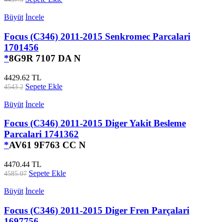
Büyüt
İncele
Focus (C346) 2011-2015 Senkromec Parcalari
1701456
*
8G9R 7107 DA N
4429.62 TL
Sepete Ekle
4543.2
Büyüt
İncele
Focus (C346) 2011-2015 Diger Yakit Besleme
Parcalari 1741362
*
AV61 9F763 CC N
4470.44 TL
Sepete Ekle
4585.07
Büyüt
İncele
Focus (C346) 2011-2015 Diger Fren Parçalari
1697756