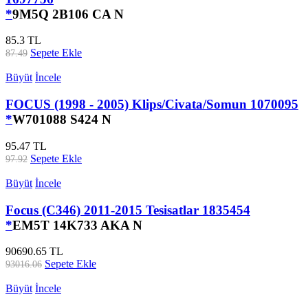
*
9M5Q 2B106 CA N
85.3 TL
Sepete Ekle
87.49
Büyüt
İncele
FOCUS (1998 - 2005) Klips/Civata/Somun 1070095
*
W701088 S424 N
95.47 TL
Sepete Ekle
97.92
Büyüt
İncele
Focus (C346) 2011-2015 Tesisatlar 1835454
*
EM5T 14K733 AKA N
90690.65 TL
Sepete Ekle
93016.06
Büyüt
İncele