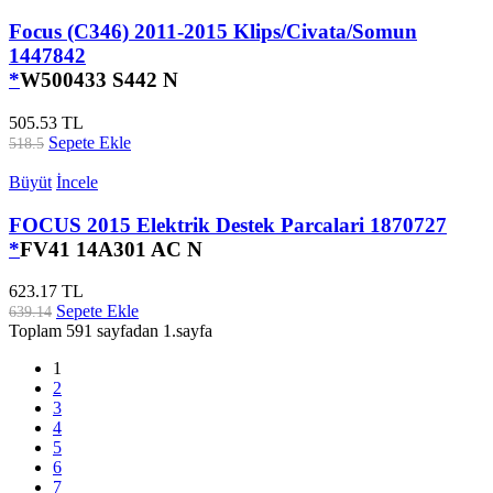
Focus (C346) 2011-2015 Klips/Civata/Somun
1447842
*
W500433 S442 N
505.53 TL
Sepete Ekle
518.5
Büyüt
İncele
FOCUS 2015 Elektrik Destek Parcalari 1870727
*
FV41 14A301 AC N
623.17 TL
Sepete Ekle
639.14
Toplam 591 sayfadan 1.sayfa
1
2
3
4
5
6
7