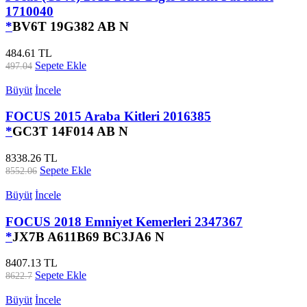
1710040
*
BV6T 19G382 AB N
484.61 TL
Sepete Ekle
497.04
Büyüt
İncele
FOCUS 2015 Araba Kitleri 2016385
*
GC3T 14F014 AB N
8338.26 TL
Sepete Ekle
8552.06
Büyüt
İncele
FOCUS 2018 Emniyet Kemerleri 2347367
*
JX7B A611B69 BC3JA6 N
8407.13 TL
Sepete Ekle
8622.7
Büyüt
İncele