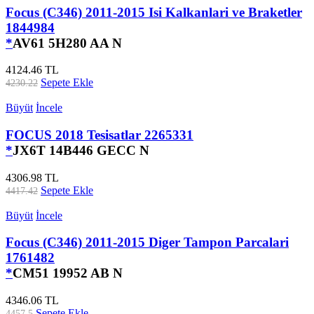
Focus (C346) 2011-2015 Isi Kalkanlari ve Braketler
1844984
*
AV61 5H280 AA N
4124.46 TL
Sepete Ekle
4230.22
Büyüt
İncele
FOCUS 2018 Tesisatlar 2265331
*
JX6T 14B446 GECC N
4306.98 TL
Sepete Ekle
4417.42
Büyüt
İncele
Focus (C346) 2011-2015 Diger Tampon Parcalari
1761482
*
CM51 19952 AB N
4346.06 TL
Sepete Ekle
4457.5