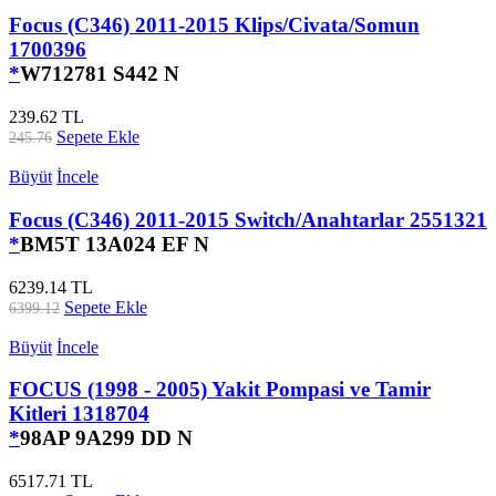
Focus (C346) 2011-2015 Klips/Civata/Somun
1700396
*
W712781 S442 N
239.62 TL
Sepete Ekle
245.76
Büyüt
İncele
Focus (C346) 2011-2015 Switch/Anahtarlar 2551321
*
BM5T 13A024 EF N
6239.14 TL
Sepete Ekle
6399.12
Büyüt
İncele
FOCUS (1998 - 2005) Yakit Pompasi ve Tamir
Kitleri 1318704
*
98AP 9A299 DD N
6517.71 TL