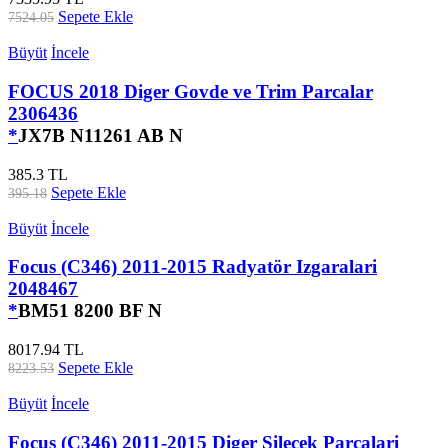
Sepete Ekle
7524.05
Büyüt
İncele
FOCUS 2018 Diger Govde ve Trim Parcalar
2306436
*
JX7B N11261 AB N
385.3 TL
Sepete Ekle
395.18
Büyüt
İncele
Focus (C346) 2011-2015 Radyatör Izgaralari
2048467
*
BM51 8200 BF N
8017.94 TL
Sepete Ekle
8223.53
Büyüt
İncele
Focus (C346) 2011-2015 Diger Silecek Parcalari