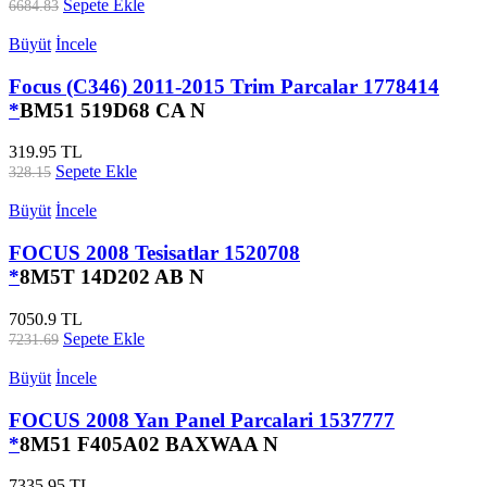
Sepete Ekle
6684.83
Büyüt
İncele
Focus (C346) 2011-2015 Trim Parcalar 1778414
*
BM51 519D68 CA N
319.95 TL
Sepete Ekle
328.15
Büyüt
İncele
FOCUS 2008 Tesisatlar 1520708
*
8M5T 14D202 AB N
7050.9 TL
Sepete Ekle
7231.69
Büyüt
İncele
FOCUS 2008 Yan Panel Parcalari 1537777
*
8M51 F405A02 BAXWAA N
7335.95 TL