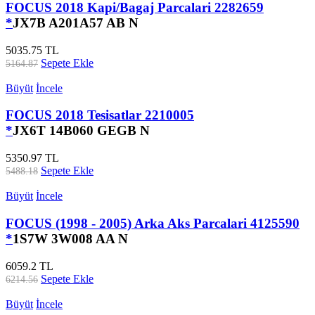
FOCUS 2018 Kapi/Bagaj Parcalari 2282659
*
JX7B A201A57 AB N
5035.75 TL
Sepete Ekle
5164.87
Büyüt
İncele
FOCUS 2018 Tesisatlar 2210005
*
JX6T 14B060 GEGB N
5350.97 TL
Sepete Ekle
5488.18
Büyüt
İncele
FOCUS (1998 - 2005) Arka Aks Parcalari 4125590
*
1S7W 3W008 AA N
6059.2 TL
Sepete Ekle
6214.56
Büyüt
İncele