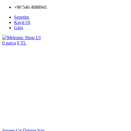
+90 546 4088941
Sepetim
Kayıt Ol
Giriş
0 parça
0 TL
Sepete Git
Ödeme Yap